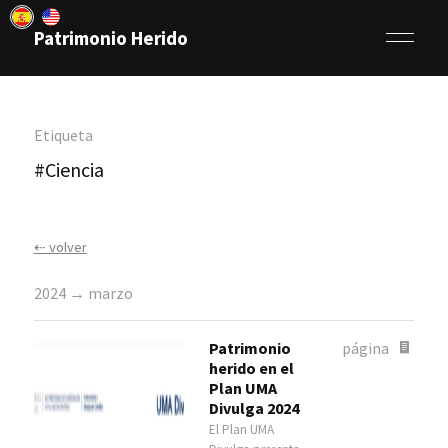
Patrimonio Herido
Etiqueta
#Ciencia
⇠ volver
2024 → marzo
Patrimonio
página
herido en el
Plan UMA
Divulga 2024
El Plan UMA