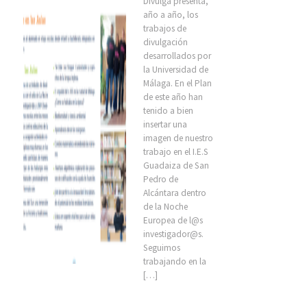
Divulga presenta,
año a año, los
trabajos de
divulgación
desarrollados por
la Universidad de
Málaga. En el Plan
de este año han
tenido a bien
insertar una
imagen de nuestro
trabajo en el I.E.S
Guadaiza de San
Pedro de
Alcántara dentro
de la Noche
Europea de l@s
investigador@s.
Seguimos
trabajando en la
[…]